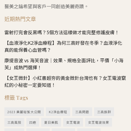
醫美之鑰希望與客戶一同創造美麗奇蹟。
近期熱門文章
雷射打完會反黑嗎？5個方法這樣做才能完整修護皮膚！
【血液淨化K2淨血療程】為何三高好發在冬季？血液淨化
真的能保養心血管嗎？
康提音波 vs 海芙音波｜效果、規格全面評比，平價「小海
芙」成熱門選擇！
【女王微針】小紅書超夯的黃金微針台灣也有？女王電波竄
紅的小秘密一定要知道！
標籤 Tags
2023 美麗秘笈大公開
K2淨血療程
三高問題
三高族群
三高風險
凹疤
夏日美肌
女王電波
女王電波效果