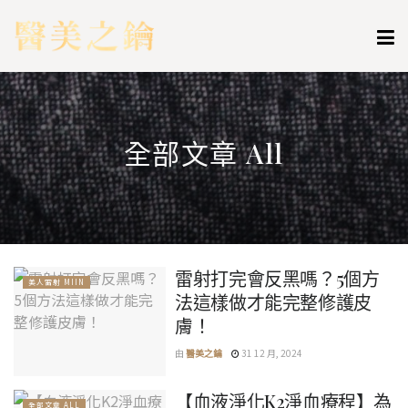
全部文章 All
雷射打完會反黑嗎？5個方
美人雷射 MIIN
法這樣做才能完整修護皮
膚！
由
醫美之鑰
31 12 月, 2024
【血液淨化K2淨血療程】為
全部文章 ALL