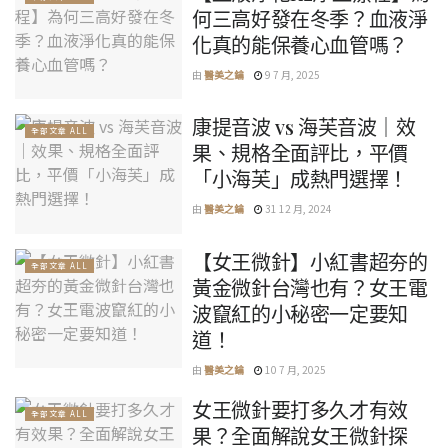
何三高好發在冬季？血液淨
化真的能保養心血管嗎？
由
醫美之鑰
9 7 月, 2025
康提音波 vs 海芙音波｜效
全部文章 ALL
果、規格全面評比，平價
「小海芙」成熱門選擇！
由
醫美之鑰
31 12 月, 2024
【女王微針】小紅書超夯的
全部文章 ALL
黃金微針台灣也有？女王電
波竄紅的小秘密一定要知
道！
由
醫美之鑰
10 7 月, 2025
女王微針要打多久才有效
全部文章 ALL
果？全面解說女王微針探