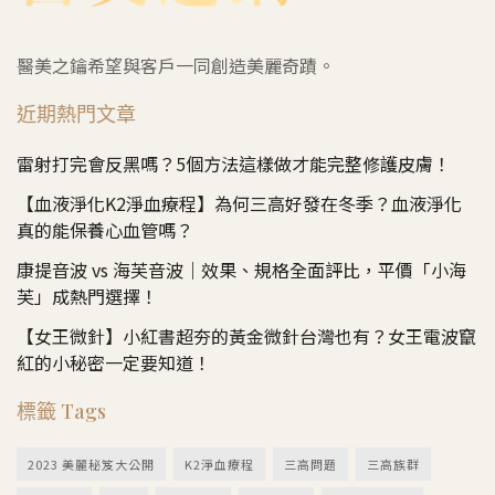
醫美之鑰希望與客戶一同創造美麗奇蹟。
近期熱門文章
雷射打完會反黑嗎？5個方法這樣做才能完整修護皮膚！
【血液淨化K2淨血療程】為何三高好發在冬季？血液淨化
真的能保養心血管嗎？
康提音波 vs 海芙音波｜效果、規格全面評比，平價「小海
芙」成熱門選擇！
【女王微針】小紅書超夯的黃金微針台灣也有？女王電波竄
紅的小秘密一定要知道！
標籤 Tags
2023 美麗秘笈大公開
K2淨血療程
三高問題
三高族群