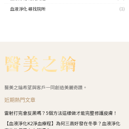
(1)
血液淨化 尋找院所
醫美之鑰希望與客戶一同創造美麗奇蹟。
近期熱門文章
雷射打完會反黑嗎？5個方法這樣做才能完整修護皮膚！
【血液淨化K2淨血療程】為何三高好發在冬季？血液淨化