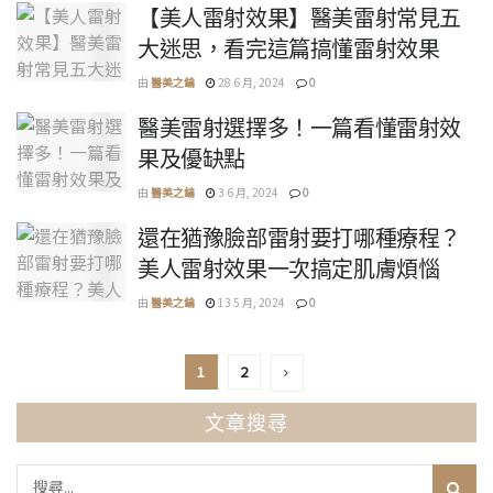
【美人雷射效果】醫美雷射常見五
大迷思，看完這篇搞懂雷射效果
由
醫美之鑰
28 6 月, 2024
0
醫美雷射選擇多！一篇看懂雷射效
果及優缺點
由
醫美之鑰
3 6 月, 2024
0
還在猶豫臉部雷射要打哪種療程？
美人雷射效果一次搞定肌膚煩惱
由
醫美之鑰
13 5 月, 2024
0
1
2
文章搜尋