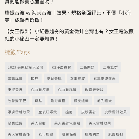
真的能保養心血管嗎？
康提音波 vs 海芙音波｜效果、規格全面評比，平價「小海
芙」成熱門選擇！
【女王微針】小紅書超夯的黃金微針台灣也有？女王電波竄
紅的小秘密一定要知道！
標籤 Tags
2023 美麗秘笈大公開
K2淨血療程
三高問題
三高族群
三高風險
凹疤
夏日美肌
女王電波
女王電波效果
康提音波
心血管疾病
心血管風險
改善妊娠紋
改善雙下巴
斑點
最夯療程
橘皮組織
毛孔粗大
淨膚雷射效果
產後妊娠紋
痘疤
皮秒雷射
皮秒雷射效果
緊實拉提
美人雷射
美人雷射恢復期
美人雷射效果
美人雷射術後
老化鬆弛
肌膚保養
肌膚問題
肌膚鬆弛