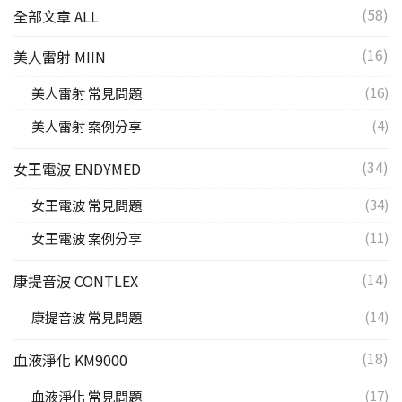
(58)
全部文章 ALL
(16)
美人雷射 MIIN
(16)
美人雷射 常見問題
(4)
美人雷射 案例分享
(34)
女王電波 ENDYMED
(34)
女王電波 常見問題
(11)
女王電波 案例分享
(14)
康提音波 CONTLEX
(14)
康提音波 常見問題
(18)
血液淨化 KM9000
(17)
血液淨化 常見問題