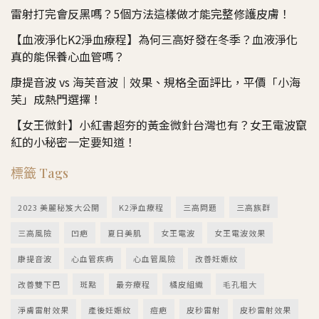
雷射打完會反黑嗎？5個方法這樣做才能完整修護皮膚！
【血液淨化K2淨血療程】為何三高好發在冬季？血液淨化
真的能保養心血管嗎？
康提音波 vs 海芙音波｜效果、規格全面評比，平價「小海
芙」成熱門選擇！
【女王微針】小紅書超夯的黃金微針台灣也有？女王電波竄
紅的小秘密一定要知道！
標籤 Tags
2023 美麗秘笈大公開
K2淨血療程
三高問題
三高族群
三高風險
凹疤
夏日美肌
女王電波
女王電波效果
康提音波
心血管疾病
心血管風險
改善妊娠紋
改善雙下巴
斑點
最夯療程
橘皮組織
毛孔粗大
淨膚雷射效果
產後妊娠紋
痘疤
皮秒雷射
皮秒雷射效果