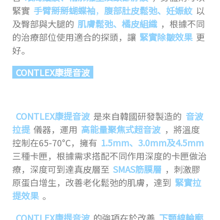
緊實
手臂掰掰蝴蝶袖
，
腹部肚皮鬆弛、妊娠紋
以
及臀部與大腿的
肌膚鬆弛、橘皮組織
，根據不同
的治療部位使用適合的探頭，讓
緊實除皺效果
更
好。
CONTLEX康提音波
CONTLEX康提音波
是來自韓國研發製造的
音波
拉提
儀器，運用
高能量聚焦式超音波
，將溫度
控制在65-70°C，擁有
1.5mm、3.0mm及4.5mm
三種卡匣，根據需求搭配不同作用深度的卡匣做治
療，深度可到達真皮層至
SMAS筋膜層
，刺激膠
原蛋白增生，改善老化鬆弛的肌膚，達到
緊實拉
提效果
。
CONTLEX康提音波
的強項在於改善
下顎線輪廓