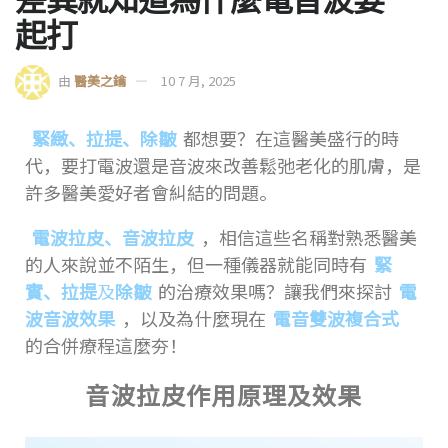
起打
由
醫美之鑰
10 7 月, 2025
緊緻、拉提、除皺
都想要？在這醫美盛行的時
代，要打電波還是音波來改善鬆弛老化的肌膚，是
許多醫美愛好者會糾結的問題。
電波拉皮、音波拉皮
，相信這些名稱對熟悉醫美
的人來說並不陌生，但一種儀器就能同時有
緊
實、拉提
及
除皺
的治療效果嗎？讓我們來探討
電
波音波效果
，以及為什麼現在
電音雙波複合式
的合併療程這麼夯！
音波拉皮作用原理及效果