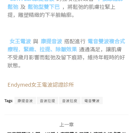
鬆弛
及
鬆弛型雙下巴
，將鬆弛的肌膚拉緊上
提，雕塑精緻的下半臉輪廓。
女王電波
與
康提音波
搭配進行
電音雙波複合式
療程
，
緊緻、拉提、除皺效果
通通滿足，讓肌膚
不受歲月影響而鬆弛及留下痕跡，維持年輕時的好
狀態。
Endymed女王電波認證診所
Tags:
康提音波
音波拉提
音波拉皮
電音雙波
上一章