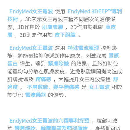
EndyMed女王電波
使用
EndyMed 3DEEP™專利
技術
，3D表示女王電波三種不同層次的治療深
度，1D作用於
肌膚表層
，2D作用於肌膚
真皮
層
，3D則是作用於
皮下組織
。
EndyMed女王電波
運用
特殊電流原理
控制熱
能，將能量精準傳遞到作用層次，刺激深層
膠原
蛋白
增生，達到
緊膚除皺
的效果，且施打時使
能量均勻分散在肌膚表皮，避免熱能瞬間提高造成
肌膚燙傷及
疼痛感
，大幅提升女王電波療程
舒
適度
，
不用敷麻
，
幾乎無痛感
是
女王電波
相較
於其他
電波儀器
的優勢。
EndyMed女王電波的六種專利探頭
，臉部可改
善
眼周細紋、輪廓雕塑及頸部脖紋
，身體則可以