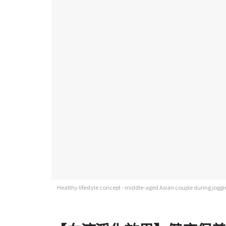
Healthy lifestyle concept - middle-aged Asian couple during joggi