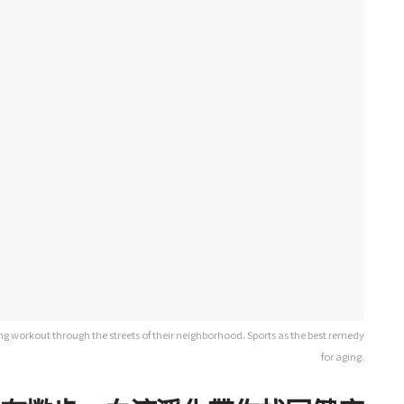
ng workout through the streets of their neighborhood. Sports as the best remedy
for aging.