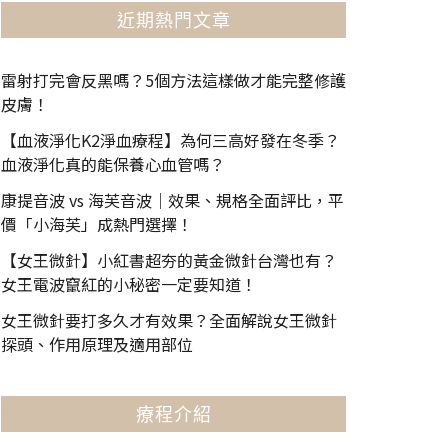
近期熱門文章
雷射打完會反黑嗎？5個方法這樣做才能完整修護
皮膚！
【血液淨化K2淨血療程】為何三高好發在冬季？
血液淨化真的能保養心血管嗎？
康提音波 vs 海芙音波｜效果、規格全面評比，平
價「小海芙」成熱門選擇！
【女王微針】小紅書超夯的黃金微針台灣也有？
女王電波竄紅的小秘密一定要知道！
女王微針要打多久才有效果？全面解說女王微針
探頭、作用原理及適用部位
療程介紹