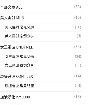
(58)
全部文章 ALL
(16)
美人雷射 MIIN
(16)
美人雷射 常見問題
(4)
美人雷射 案例分享
(34)
女王電波 ENDYMED
(34)
女王電波 常見問題
(11)
女王電波 案例分享
(14)
康提音波 CONTLEX
(14)
康提音波 常見問題
(18)
血液淨化 KM9000