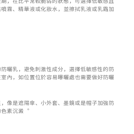
復期，在比平常較脆弱的狀態，可選擇低敏感且
濕噴霧、精華液或化妝水，並擦拭乳液或乳霜加
上的防曬乳，避免刺激性成分，選擇低敏感性的防
在室內，如位置位於容易曝曬處也需要做好防曬
足，像是遮陽傘、小外套、墨鏡或是帽子加強防
的色素沉澱︒