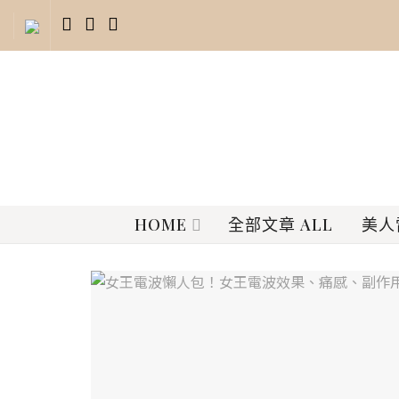
HOME
全部文章 ALL
美人雷