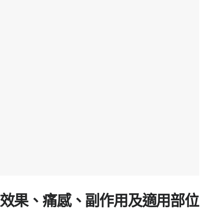
效果、痛感、副作用及適用部位