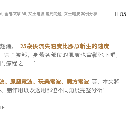
85
d
,
全部文章 All
,
女王電波 常見問題
,
女王電波 案例分享
趨緩，
25歲後流失速度比膠原新生的速度
，除了臉部，身體各部位的肌膚也會鬆弛下垂，
門療程之一︒
波、鳳凰電波、玩美電波、魔方電波
等，本文將
感、副作用以及適用部位不同角度完整分析！
1E