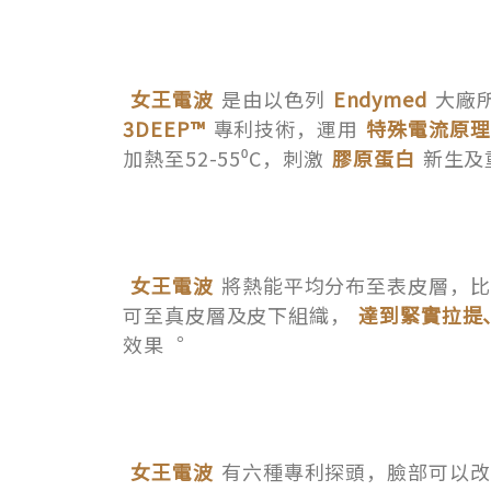
女王電波
是由以色列
Endymed
大廠
3DEEP™
專利技術，運用
特殊電流原理
加熱至52-55⁰C，刺激
膠原蛋白
新生及
女王電波
將熱能平均分布至表皮層，比
可至真皮層及皮下組織，
達到緊實拉提
效果︒
女王電波
有六種專利探頭，臉部可以改