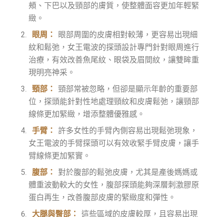
頰、下巴以及頸部的膚質，使整體面容更加年輕緊
緻。
眼周：
眼部周圍的皮膚相對較薄，更容易出現細
紋和鬆弛，女王電波的探頭設計專門針對眼周進行
治療，有效改善魚尾紋、眼袋及眉間紋，讓雙眸重
現明亮神采。
頸部：
頸部常被忽略，但卻是顯示年齡的重要部
位，探頭能針對性地處理頸紋和皮膚鬆弛，讓頸部
線條更加緊緻，增添整體優雅感。
手臂：
許多女性的手臂內側容易出現鬆弛現象，
女王電波的手臂探頭可以有效收緊手臂皮膚，讓手
臂線條更加緊實。
腹部：
對於腹部的鬆弛皮膚，尤其是產後媽媽或
體重波動較大的女性，腹部探頭能夠深層刺激膠原
蛋白再生，改善腹部皮膚的緊緻度和彈性。
大腿與臀部：
這些區域的皮膚較厚，且容易出現