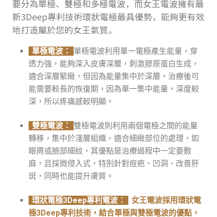
要分為單極、雙極和多極電波，而女王電波擁有最
新3Deep專利技術環狀電極最具優勢，能夠更有效
地打造屬於您的女王氣質。
單極電波：
單極電波利用單一電極產生能量，穿
透力強，能夠深入皮膚深層，刺激膠原蛋白生成，
適合深層緊緻，但因為能量集中於深層，治療後可
能需要較長的恢復期，因為單一集中能量，深度較
深，所以疼痛感較明顯。
雙極電波：
雙極電波則利用兩個電極之間的能量
轉移，集中於淺層組織，適合細緻部位的處理，如
眼周或臉部細紋，其優點是治療過程中一定要敷
麻，且採微侵入式，特別針對痘疤、凹洞、改善肝
斑，同時也能提升膚質。
環狀電極3Deep專利電波：
女王電波採用環狀電
極3Deep專利技術，結合單極與雙極電波的優點，