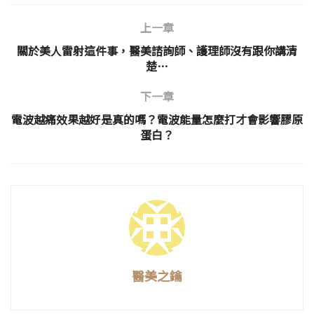
上一章
關於美人雷射這件事，醫美諮詢師、護理師沒有跟你講清
楚…
下一章
電波越痛效果越好是真的嗎？電波能量怎麼打才會影響膠原
蛋白？
醫美之鑰