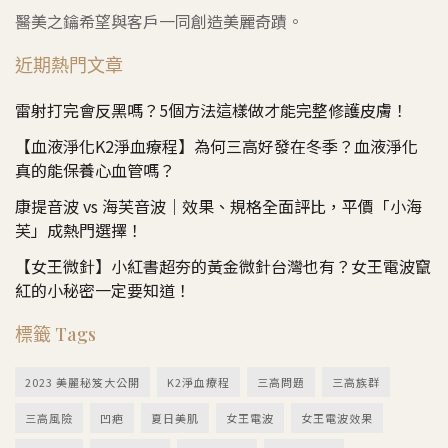
醫美之鑰希望與客戶一同創造美麗奇蹟。
近期熱門文章
雷射打完會反黑嗎？5個方法這樣做才能完整修護皮膚！
【血液淨化K2淨血療程】為何三高好發在冬季？血液淨化
真的能保養心血管嗎？
康提音波 vs 海芙音波｜效果、規格全面評比，平價「小海
芙」成熱門選擇！
【女王微針】小紅書超夯的黃金微針台灣也有？女王電波竄
紅的小秘密一定要知道！
標籤 Tags
2023 美麗秘笈大公開
K2淨血療程
三高問題
三高族群
三高風險
凹疤
夏日美肌
女王電波
女王電波效果